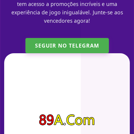
tem acesso a promoções incríveis e uma
experiência de jogo inigualável. Junte-se aos
vencedores agora!
SEGUIR NO TELEGRAM