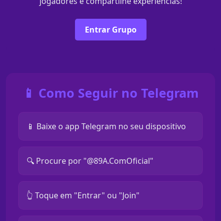
jogadores e compartilhe experiências!
Entrar Grupo
📱 Como Seguir no Telegram
📱 Baixe o app Telegram no seu dispositivo
🔍 Procure por "@89A.ComOficial"
👆 Toque em "Entrar" ou "Join"