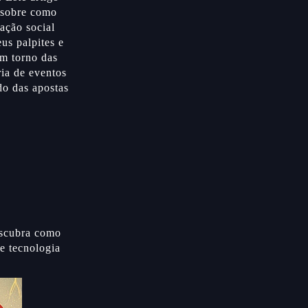
s sobre como
ração social
us palpites e
em torno das
ia de eventos
o das apostas
escubra como
e tecnologia