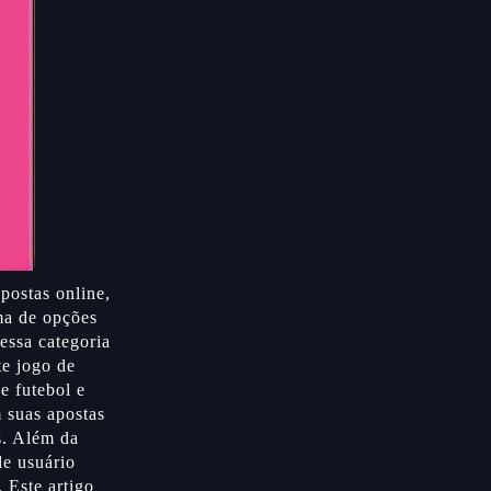
postas online,
a de opções
essa categoria
te jogo de
e futebol e
 suas apostas
as. Além da
de usuário
 Este artigo