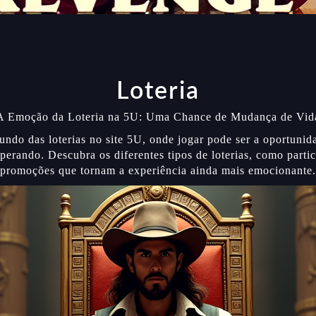
Loteria
A Emoção da Loteria na 5U: Uma Chance de Mudança de Vid
ndo das loterias no site 5U, onde jogar pode ser a oportuni
perando. Descubra os diferentes tipos de loterias, como partic
promoções que tornam a experiência ainda mais emocionante.