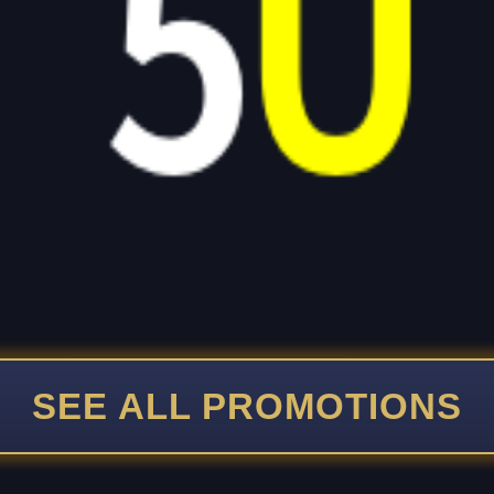
SEE ALL PROMOTIONS